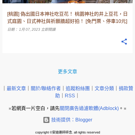
[桃園] 偽出國日本神社吃豆花！ 桃園神社的井上豆花，日
式庭園、日式神社與祈願牆超好拍！ [免門票、停車10元]
日期：
1月 07, 2023
立即閱讀
更多文章
｜
最新文章
｜
關於/聯絡作者
｜
追蹤粉絲團
｜
文章分類
｜
捐款贊
助
｜
RSS
｜
※若網頁一片空白，請先
關閉廣告過濾軟體(Adblock)
。※
技術提供：Blogger
copyright ©安迪連碎碎念. all rights reserved