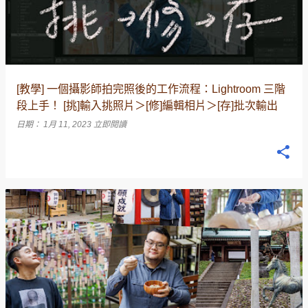
文
章
[教學] 一個攝影師拍完照後的工作流程：Lightroom 三階
段上手！ [挑]輸入挑照片＞[修]編輯相片＞[存]批次輸出
日期：
1月 11, 2023
立即閱讀