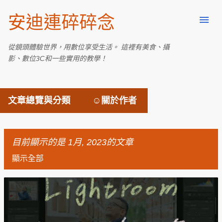
跳到主要內容
安迪連碎碎念
從鏡頭體驗世界，用數位享受生活。 這裡有美食、攝
影、數位3C和一些實用的教學！
文章總覽與分類
☺關於作者
目前顯示的是 1月, 2023的文章
顯示全部
發
表