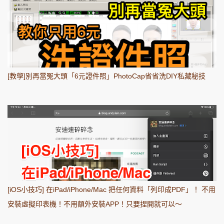
[教學]別再當冤大頭「6元證件照」PhotoCap省省洗DIY私藏秘技
[iOS小技巧] 在iPad/iPhone/Mac 把任何資料「列印成PDF」！ 不用
安裝虛擬印表機！不用額外安裝APP！只要捏開就可以～