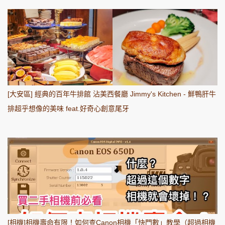
[大安區] 經典的百年牛排館 沾美西餐廳 Jimmy's Kitchen - 鮮鴨肝牛
排超乎想像的美味 feat.好奇心創意尾牙
[相機]相機壽命有限！如何查Canon相機「快門數」教學（超過相機