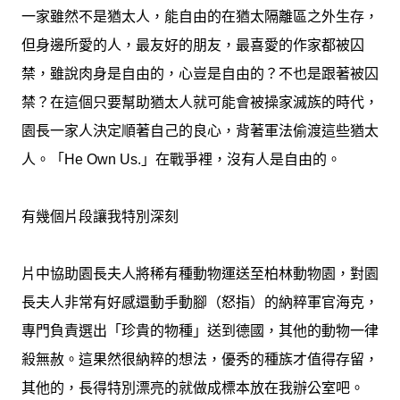
一家雖然不是猶太人，能自由的在猶太隔離區之外生存，
但身邊所愛的人，最友好的朋友，最喜愛的作家都被囚
禁，雖說肉身是自由的，心豈是自由的？不也是跟著被囚
禁？在這個只要幫助猶太人就可能會被操家滅族的時代，
園長一家人決定順著自己的良心，背著軍法偷渡這些猶太
人。「He Own Us.」在戰爭裡，沒有人是自由的。
有幾個片段讓我特別深刻
片中協助園長夫人將稀有種動物運送至柏林動物園，對園
長夫人非常有好感還動手動腳（怒指）的納粹軍官海克，
專門負責選出「珍貴的物種」送到德國，其他的動物一律
殺無赦。這果然很納粹的想法，優秀的種族才值得存留，
其他的，長得特別漂亮的就做成標本放在我辦公室吧。