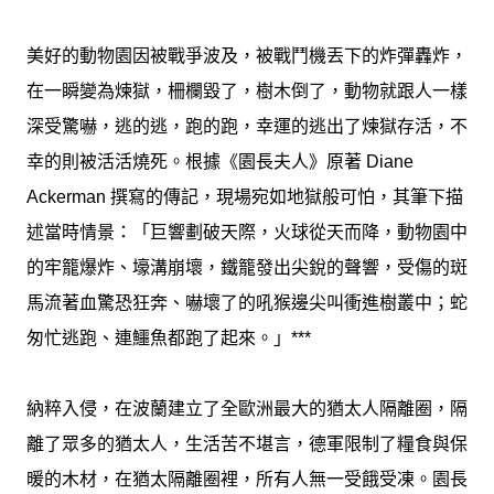
美好的動物園因被戰爭波及，被戰鬥機丟下的炸彈轟炸，
在一瞬變為煉獄，柵欄毀了，樹木倒了，動物就跟人一樣
深受驚嚇，逃的逃，跑的跑，幸運的逃出了煉獄存活，不
幸的則被活活燒死。根據《園長夫人》原著 Diane
Ackerman 撰寫的傳記，現場宛如地獄般可怕，其筆下描
述當時情景：「巨響劃破天際，火球從天而降，動物園中
的牢籠爆炸、壕溝崩壞，鐵籠發出尖銳的聲響，受傷的斑
馬流著血驚恐狂奔、嚇壞了的吼猴邊尖叫衝進樹叢中；蛇
匆忙逃跑、連鱷魚都跑了起來。」***
納粹入侵，在波蘭建立了全歐洲最大的猶太人隔離圈，隔
離了眾多的猶太人，生活苦不堪言，德軍限制了糧食與保
暖的木材，在猶太隔離圈裡，所有人無一受餓受凍。園長