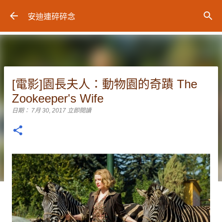
跳到主要內容
安迪連碎碎念
[電影]園長夫人：動物園的奇蹟 The
Zookeeper's Wife
日期：
7月 30, 2017
立即閱讀