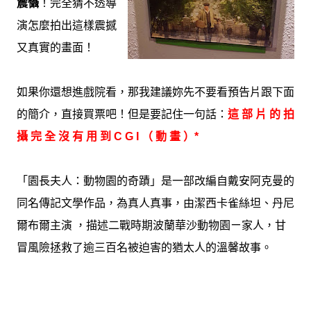
震懾
！完全猜不透導
演怎麼拍出這樣震撼
又真實的畫面！
如果你還想進戲院看，那我建議妳先不要看預告片跟下面
的簡介，直接買票吧！但是要記住一句話：
這 部 片 的 拍
攝 完 全 沒 有 用 到 C G I （ 動 畫 ）*
「園長夫人：動物園的奇蹟」是一部改編自戴安阿克曼的
同名傳記文學作品，為真人真事，由潔西卡雀絲坦、丹尼
爾布爾主演 ，描述二戰時期波蘭華沙動物園ㄧ家人，甘
冒風險拯救了逾三百名被迫害的猶太人的溫馨故事。