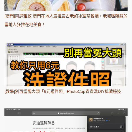
[澳門]南屏雅敘 澳門在地人最推最古老的冰室茶餐廳，老城區隱藏的
當地人狂推在地美食！
[教學]別再當冤大頭「6元證件照」PhotoCap省省洗DIY私藏秘技