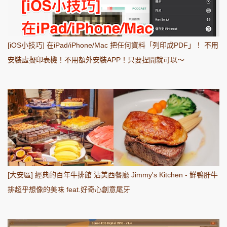
[iOS小技巧] 在iPad/iPhone/Mac 把任何資料「列印成PDF」！ 不用
安裝虛擬印表機！不用額外安裝APP！只要捏開就可以～
[大安區] 經典的百年牛排館 沾美西餐廳 Jimmy's Kitchen - 鮮鴨肝牛
排超乎想像的美味 feat.好奇心創意尾牙