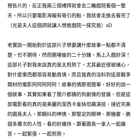
預告片的，反正我兩三個禮拜就會去二輪戲院看個一整
天，所以只要電影海報有吸引的點，我就會走進去看完了
（光是夫人這個詞就讓人想進戲院一探究竟）xD
老實說一開始對於這部片子想要講什麼故事一點都不清
楚，也不期待，然而開場後的二十分鐘，馬上入戲好深！
這部片子對我來說真的是太煎熬了，尤其最近很玻璃心，
對什麼東西都很容易動真情。而且我真的沒料到這是戰爭
題材的電影阿阿阿阿阿！故事的情節很簡單，好好的說一
個故事，其實如果看了簡介都猜的到劇情的發展，但是這
部電影看的真的是美麗的潔西卡雀絲坦飆演技，接近完美
的園長夫人，那顫抖的神情、那堅定的眼神、那機靈、脆
弱多層次的人性，看的好痛快，跟著園長一家人一起痛
苦，一起緊張，一起煎熬。