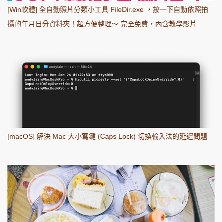
[Win軟體] 全自動照片分類小工具 FileDir.exe ，按一下自動依照拍
攝的年月日分資料夾！超方便整理～ 完全免費，內含教學影片
[macOS] 解決 Mac 大小寫鍵 (Caps Lock) 切換輸入法的延遲問題