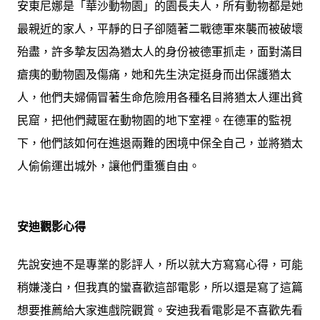
安東尼娜是「華沙動物園」的園長夫人，所有動物都是她
最親近的家人，平靜的日子卻隨著二戰德軍來襲而被破壞
殆盡，許多摯友因為猶太人的身份被德軍抓走，面對滿目
瘡痍的動物園及傷痛，她和先生決定挺身而出保護猶太
人，他們夫婦倆冒著生命危險用各種名目將猶太人運出貧
民窟，把他們藏匿在動物園的地下室裡。在德軍的監視
下，他們該如何在進退兩難的困境中保全自己，並將猶太
人偷偷運出城外，讓他們重獲自由。
安迪觀影心得
先說安迪不是專業的影評人，所以就大方寫寫心得，可能
稍嫌淺白，但我真的蠻喜歡這部電影，所以還是寫了這篇
想要推薦給大家進戲院觀賞。安迪我看電影是不喜歡先看