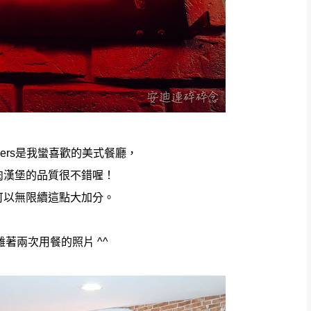
kers是我蠻喜歡的美式餐廳，
肉漢堡的品質很不錯喔！
可以無限續這點大加分。
雜著兩次用餐的照片 ^^