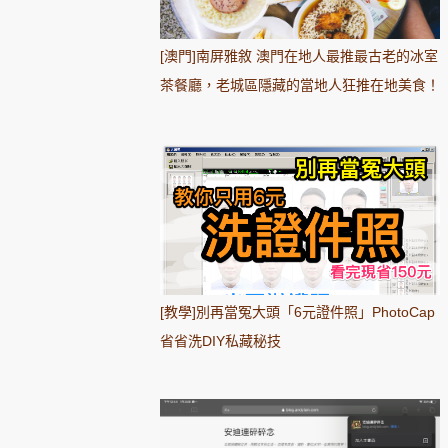
[澳門]南屏雅敘 澳門在地人最推最古老的冰室
茶餐廳，老城區隱藏的當地人狂推在地美食！
[教學]別再當冤大頭「6元證件照」PhotoCap
省省洗DIY私藏秘技