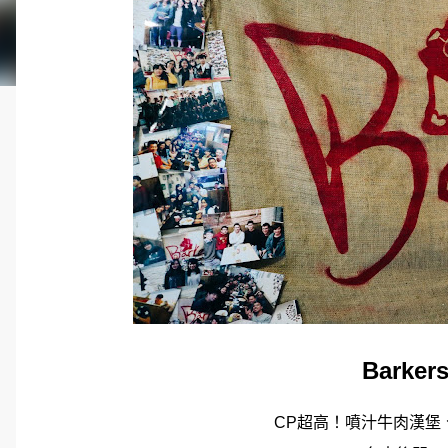
Barke
CP超高！噴汁牛肉漢堡