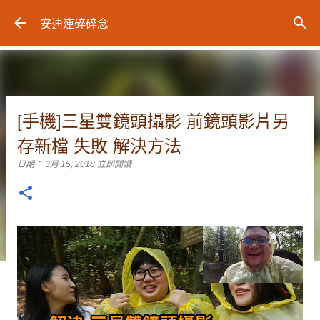
跳到主要內容
安迪連碎碎念
[手機]三星雙鏡頭攝影 前鏡頭影片另
存新檔 失敗 解決方法
日期：
3月 15, 2018
立即閱讀