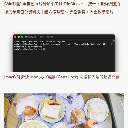
[Win軟體] 全自動照片分類小工具 FileDir.exe ，按一下自動依照拍
攝的年月日分資料夾！超方便整理～ 完全免費，內含教學影片
[macOS] 解決 Mac 大小寫鍵 (Caps Lock) 切換輸入法的延遲問題