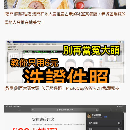
[澳門]南屏雅敘 澳門在地人最推最古老的冰室茶餐廳，老城區隱藏的
當地人狂推在地美食！
[教學]別再當冤大頭「6元證件照」PhotoCap省省洗DIY私藏秘技