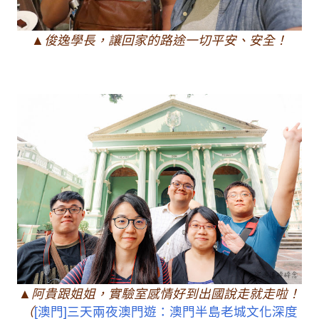
▲俊逸學長，讓回家的路途一切平安、安全！
▲阿貴跟姐姐，實驗室感情好到出國說走就走啦！
（
[澳門]三天兩夜澳門遊：澳門半島老城文化深度