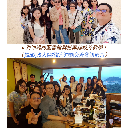
▲到沖繩的圖書館與檔案館校外教學！
（
[攝影]政大圖檔所 沖繩交流參訪影片
）