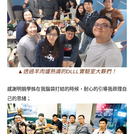
▲透過羊肉爐熟識的DLLL實驗室大夥們！
感謝明娟學姊在我腦袋打結的時候，耐心的引導我疏理自
己的思緒；