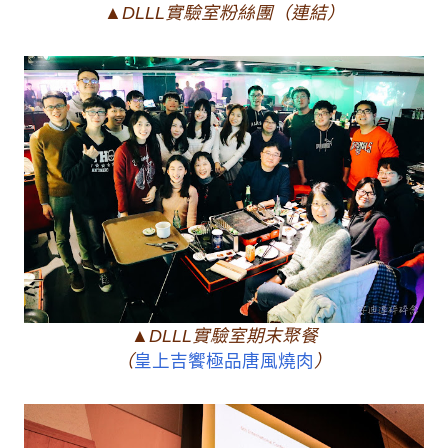
▲DLLL實驗室粉絲團（連結）
▲DLLL實驗室期末聚餐
（
皇上吉饗極品唐風燒肉
）