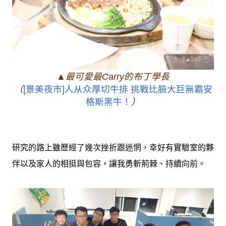
▲最可愛最Carry的布丁學長
（
[景美夜市]人从众厚切牛排 挑戰比臉大巨無霸安
格斯黑牛！
）
研究的路上雖歷經了幾次挫折跟迷惘，幸好有實驗室的夥
伴以及家人的相挺與包容，讓我勇斬荊棘、持續向前。