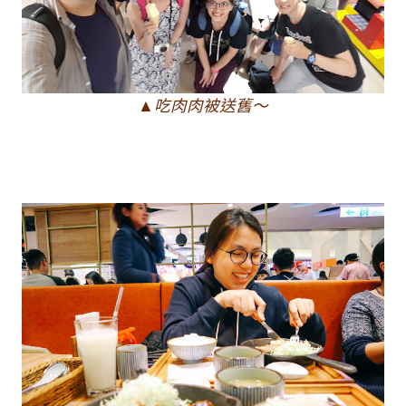
▲吃肉肉被送舊～