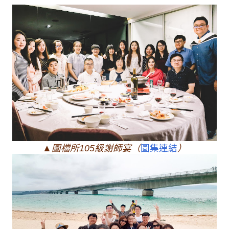
▲圖檔所105級謝師宴（
圖集連結
）