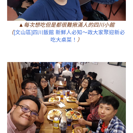
▲每次想吃但是都很難揪滿人的四川小館
（
[文山區]四川飯館 新鮮人必知～政大家聚迎新必
吃大桌菜！
）