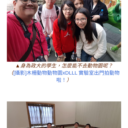
▲身為政大的學生，怎麼能不去動物園呢？
（
[攝影]木柵動物動物園xDLLL 實驗室出門拍動物
啦！
）