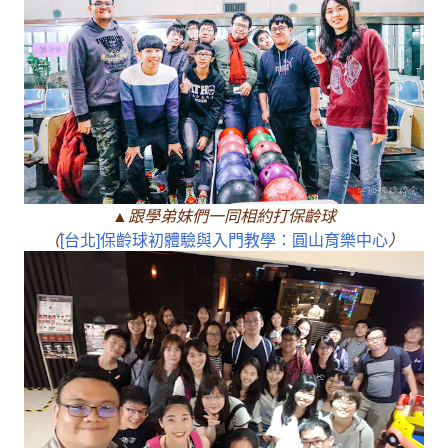
▲跟學弟妹們一同相約打保齡球
（
[台北]保齡球初體驗與入門教學：圓山育樂中心
）