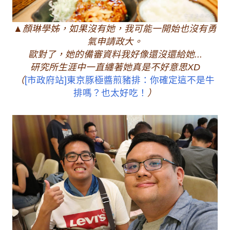
▲顏琳學姊，如果沒有她，我可能一開始也沒有勇
氣申請政大。
歐對了，她的備審資料我好像還沒還給她...
研究所生涯中一直纏著她真是不好意思XD
（
[市政府站]東京豚極醬煎豬排：你確定這不是牛
排嗎？也太好吃！
）