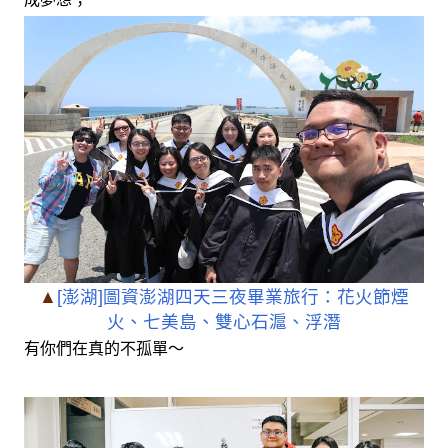
▲
[澎湖]圖資澎湖四天三夜畢業旅行：花火節煙
火、七美島、雙心石滬、浮潛
有你們在真的不孤單～