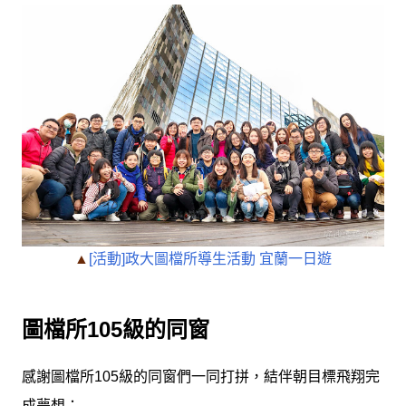
▲
[活動]政大圖檔所導生活動 宜蘭一日遊
圖檔所105級的同窗
感謝圖檔所105級的同窗們一同打拼，結伴朝目標飛翔完
成夢想；