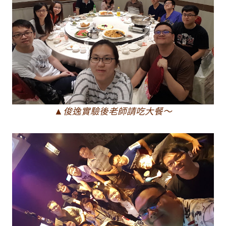
▲俊逸實驗後老師請吃大餐～