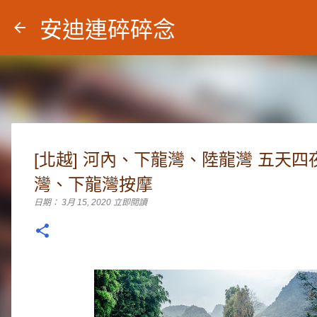
安迪連碎碎念
[北越] 河內、下龍灣、陸龍灣 五天
灣、下龍灣按摩
日期：
3月 15, 2020
立即閱讀