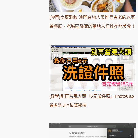
[澳門]南屏雅敘 澳門在地人最推最古老的冰室
茶餐廳，老城區隱藏的當地人狂推在地美食！
[教學]別再當冤大頭「6元證件照」PhotoCap
省省洗DIY私藏秘技