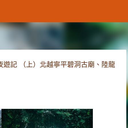
跳到主要內容
四夜遊記 （上）北越寧平碧洞古廟、陸龍