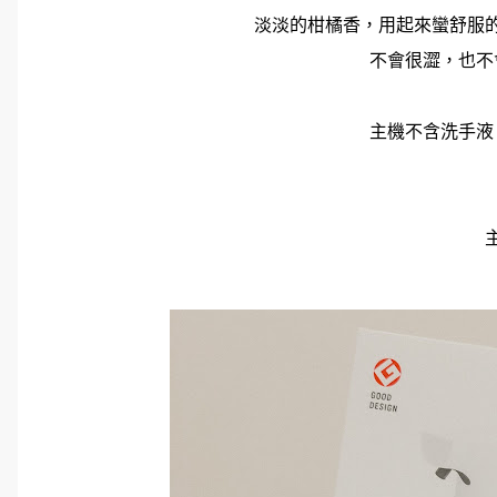
淡淡的柑橘香，用起來蠻舒服
不會很澀，也不
主機不含洗手液