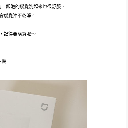
的，起泡的感覺洗起來也很舒服，
會感覺沖不乾淨。
，記得要購買喔～
主機