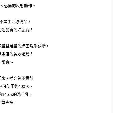
個人必備的反射動作。
不是生活必備品，
生活品質的好朋友！
適量且足量的綿密洗手慕斯，
級飯店的美妙體驗！
非常爽～
起來，補充包不貴誒
包可使用約400次，
145元的洗手乳，
划算許多。