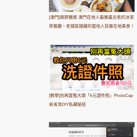
[澳門]南屏雅敘 澳門在地人最推最古老的冰室
茶餐廳，老城區隱藏的當地人狂推在地美食！
[教學]別再當冤大頭「6元證件照」PhotoCap
省省洗DIY私藏秘技