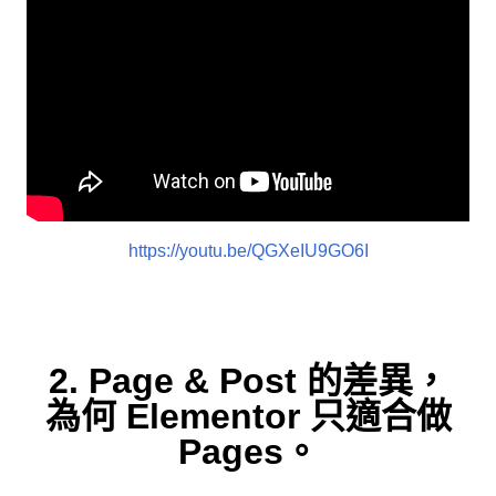
https://youtu.be/QGXeIU9GO6I
2. Page & Post 的差異，
為何 Elementor 只適合做
Pages。